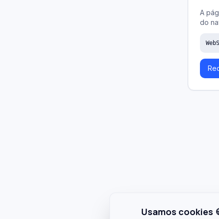
A pág
do na
Web
Rec
Usamos cookies 