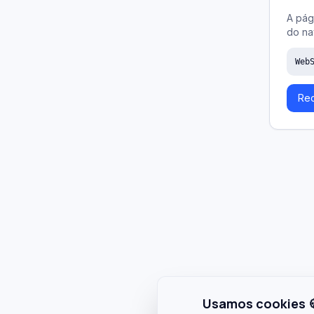
A pág
do na
Web
Rec
Usamos cookies 