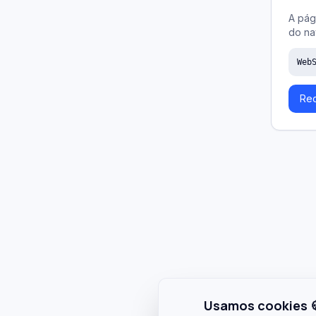
A pág
do na
Web
Rec
Usamos cookies 