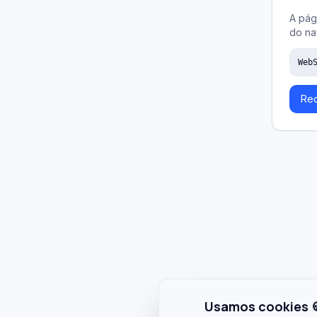
A pág
do na
Web
Rec
Usamos cookies 