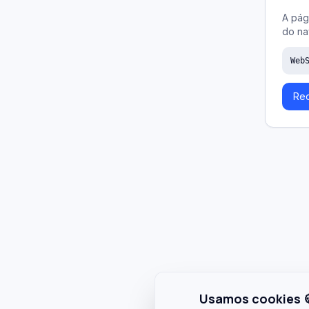
A pág
do na
Web
Rec
Usamos cookies 