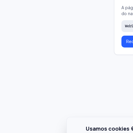
A pág
do na
Web
Rec
Usamos cookies 