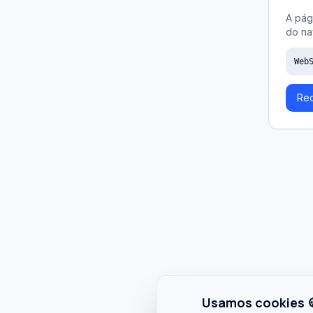
A pág
do na
Web
Rec
Usamos cookies 