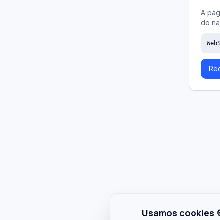
A pág
do na
Web
Rec
Usamos cookies 