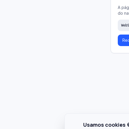
A pág
do na
Web
Rec
Usamos cookies 