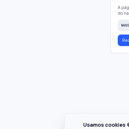
A pág
do na
Web
Rec
Usamos cookies 