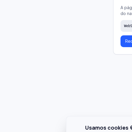
A pág
do na
Web
Rec
Usamos cookies 