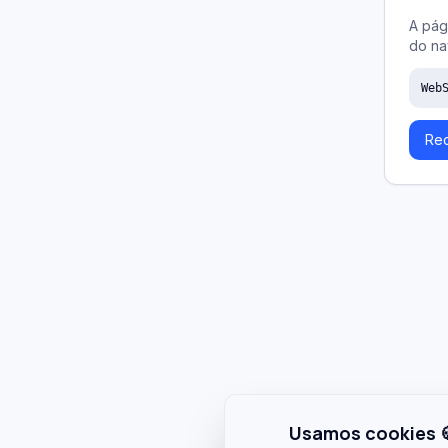
A pág
do na
Web
Rec
Usamos cookies 