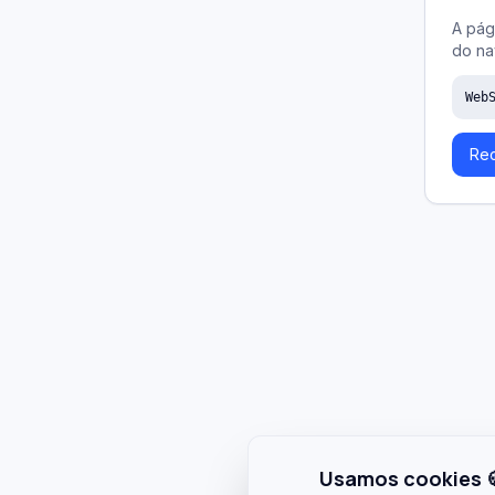
A pág
do na
Web
Rec
Usamos cookies 