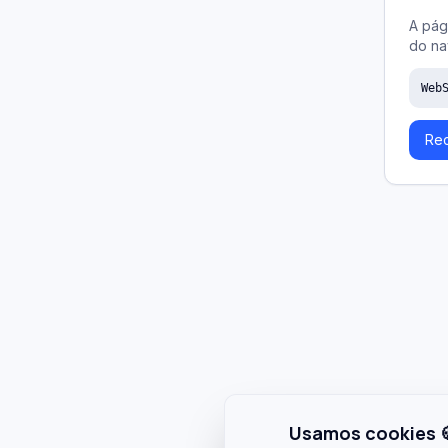
A pág
do na
Web
Rec
Usamos cookies 