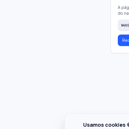
A pág
do na
Web
Rec
Usamos cookies 