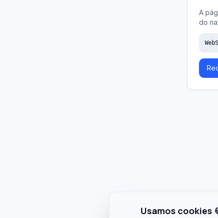
A pág
do na
Web
Rec
Usamos cookies 