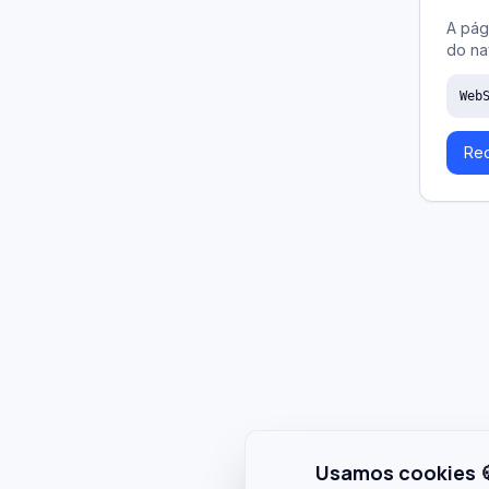
A pág
do na
Web
Rec
Usamos cookies 