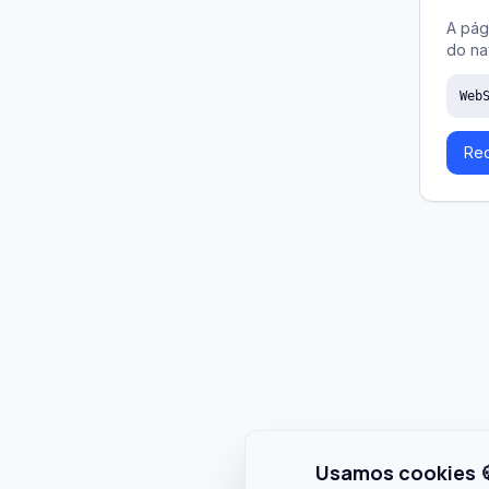
A pág
do na
Web
Rec
Usamos cookies 