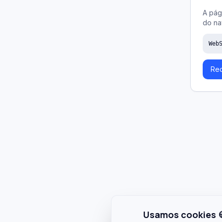
A pág
do na
Web
Rec
Usamos cookies 