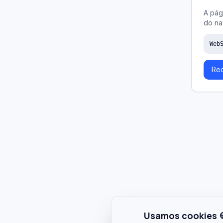
A pág
do na
Web
Rec
Usamos cookies 