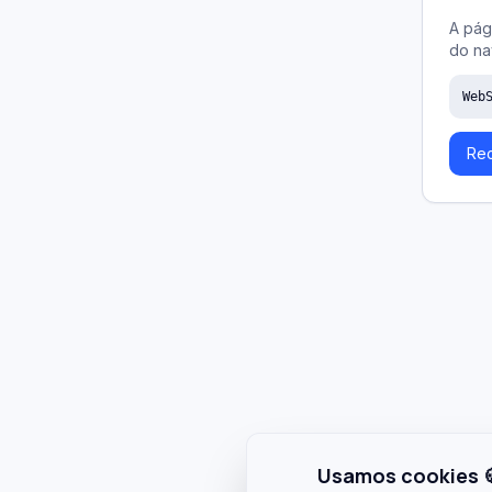
A pág
do na
Web
Rec
Usamos cookies 