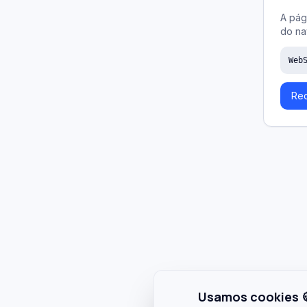
A pág
do na
Web
Rec
Usamos cookies 