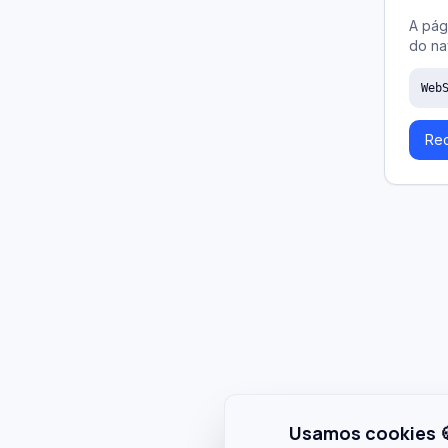
A pág
do na
Web
Rec
Usamos cookies 