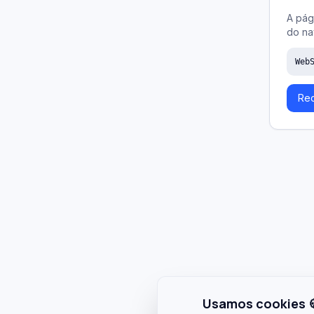
A pág
do na
Web
Rec
Usamos cookies 