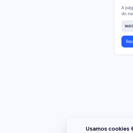
A pág
do na
Web
Rec
Usamos cookies 