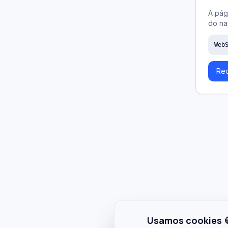
A pág
do na
Web
Rec
Usamos cookies 