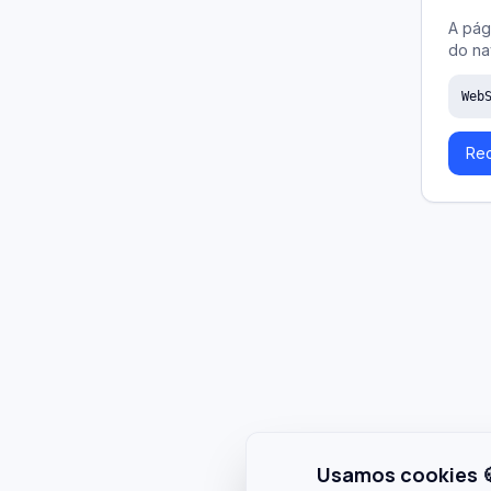
A pág
do na
Web
Rec
Usamos cookies 