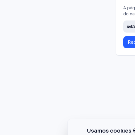
A pág
do na
Web
Rec
Usamos cookies 