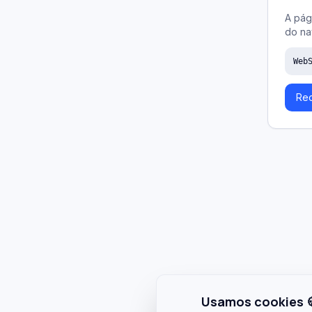
A pág
do na
Web
Rec
Usamos cookies 