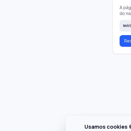
A pág
do na
Web
Rec
Usamos cookies 