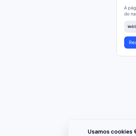
A pág
do na
Web
Rec
Usamos cookies 