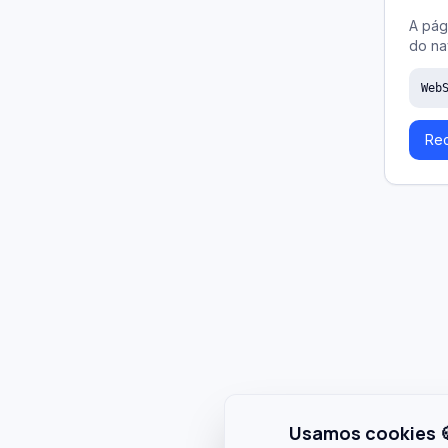
A pág
do na
Web
Rec
Usamos cookies 