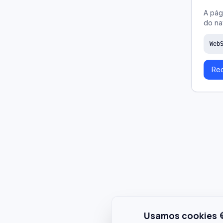
A pág
do na
Web
Rec
Usamos cookies 