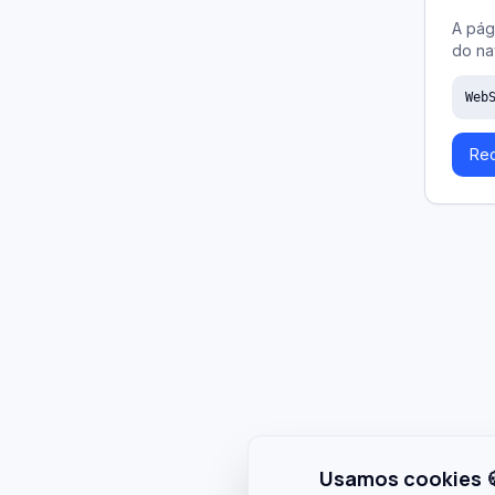
A pág
do na
Web
Rec
Usamos cookies 