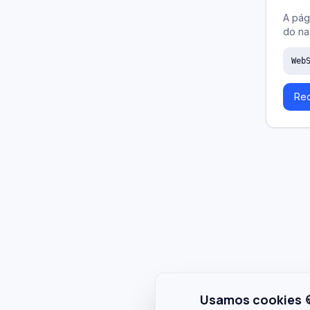
A pág
do na
Web
Rec
Usamos cookies 