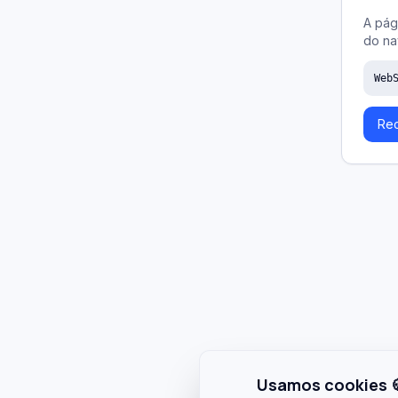
A pág
do na
Web
Rec
Usamos cookies 